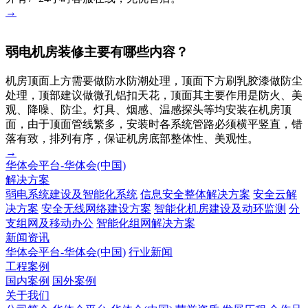
→
弱电机房装修主要有哪些内容？
机房顶面上方需要做防水防潮处理，顶面下方刷乳胶漆做防尘
处理，顶部建议做微孔铝扣天花，顶面其主要作用是防火、美
观、降噪、防尘。灯具、烟感、温感探头等均安装在机房顶
面，由于顶面管线繁多，安装时各系统管路必须横平竖直，错
落有致，排列有序，保证机房底部整体性、美观性。
→
华体会平台-华体会(中国)
解决方案
弱电系统建设及智能化系统
信息安全整体解决方案
安全云解
决方案
安全无线网络建设方案
智能化机房建设及动环监测
分
支组网及移动办公
智能化组网解决方案
新闻资讯
华体会平台-华体会(中国)
行业新闻
工程案例
国内案例
国外案例
关于我们