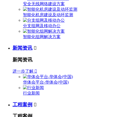
安全无线网络建设方案
智能化机房建设及动环监测
分支组网及移动办公
智能化组网解决方案
新闻资讯

新闻资讯
进一步了解

华体会平台-华体会(中国)
行业新闻
工程案例

工程案例