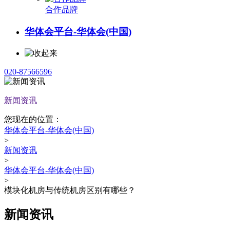
合作品牌
华体会平台-华体会(中国)
020-87566596
新闻资讯
您现在的位置：
华体会平台-华体会(中国)
>
新闻资讯
>
华体会平台-华体会(中国)
>
模块化机房与传统机房区别有哪些？
新闻资讯