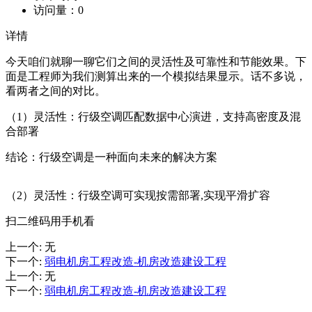
访问量：
0
详情
今天咱们就聊一聊它们之间的灵活性及可靠性和节能效果。下
面是工程师为我们测算出来的一个模拟结果显示。话不多说，
看两者之间的对比。
（1）灵活性：行级空调匹配数据中心演进，支持高密度及混
合部署
结论：行级空调是一种面向未来的解决方案
（2）灵活性：行级空调可实现按需部署,实现平滑扩容
扫二维码用手机看
上一个
:
无
下一个
:
弱电机房工程改造-机房改造建设工程
上一个
:
无
下一个
:
弱电机房工程改造-机房改造建设工程